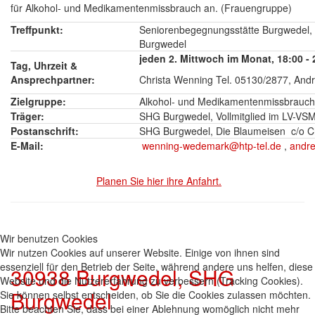
für Alkohol- und Medikamentenmissbrauch an. (Frauengruppe)
Treffpunkt:
Seniorenbegegnungsstätte Burgwedel, 
Burgwedel
jeden 2. Mittwoch im Monat, 18:00 - 
Tag, Uhrzeit &
Ansprechpartner:
Christa Wenning Tel. 05130/2877, And
Zielgruppe:
Alkohol- und Medikamentenmissbrauch
Träger:
SHG Burgwedel, Vollmitglied im LV-VS
Postanschrift:
SHG Burgwedel, Die Blaumeisen c/o C
E-Mail:
wenning-wedemark@htp-tel.de
,
andr
Planen Sie hier ihre Anfahrt.
Wir benutzen Cookies
Wir nutzen Cookies auf unserer Website. Einige von ihnen sind
essenziell für den Betrieb der Seite, während andere uns helfen, diese
30938 Burgwedel, SHG
Website und die Nutzererfahrung zu verbessern (Tracking Cookies).
Burgwedel
Sie können selbst entscheiden, ob Sie die Cookies zulassen möchten.
Bitte beachten Sie, dass bei einer Ablehnung womöglich nicht mehr