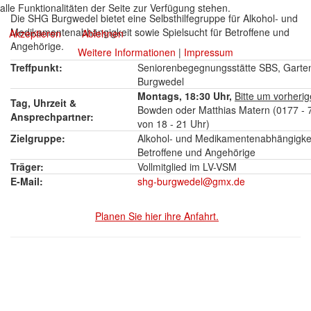
alle Funktionalitäten der Seite zur Verfügung stehen.
Die SHG Burgwedel bietet eine Selbsthilfegruppe für Alkohol- und
Medikamentenabhängigkeit sowie Spielsucht für Betroffene und
Akzeptieren
Ablehnen
Angehörige.
Weitere Informationen
|
Impressum
Treffpunkt:
Seniorenbegegnungsstätte SBS, Garten
Burgwedel
Montags, 18:30 Uhr,
Bitte um vorheri
Tag, Uhrzeit &
Bowden oder Matthias Matern (0177 - 7
Ansprechpartner:
von 18 - 21 Uhr)
Zielgruppe:
Alkohol- und Medikamentenabhängigkeit
Betroffene und Angehörige
Träger:
Vollmitglied im LV-VSM
E-Mail:
shg-burgwedel@gmx.de
Planen Sie hier ihre Anfahrt.