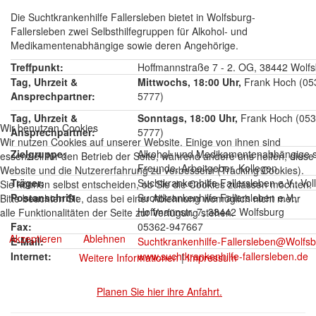
Die Suchtkrankenhilfe Fallersleben bietet in Wolfsburg-
Fallersleben zwei Selbsthilfegruppen für Alkohol- und
Medikamentenabhängige sowie deren Angehörige.
Treffpunkt:
Hoffmannstraße 7 - 2. OG, 38442 Wolfs
Tag, Uhrzeit &
Mittwochs, 18:00 Uhr,
Frank Hoch (053
Ansprechpartner:
5777)
Tag, Uhrzeit &
Sonntags, 18:00 Uhr,
Frank Hoch (053
Wir benutzen Cookies
Ansprechpartner:
5777)
Wir nutzen Cookies auf unserer Website. Einige von ihnen sind
Zielgruppe:
Alkohol- und Medikamentenabhängige s
essenziell für den Betrieb der Seite, während andere uns helfen, diese
Freunde, Arbeitgeber, Kollegen
Website und die Nutzererfahrung zu verbessern (Tracking Cookies).
Träger:
Suchtkrankenhilfe Fallersleben e.V., Vo
Sie können selbst entscheiden, ob Sie die Cookies zulassen möchten.
Postanschrift:
Suchtkrankenhilfe Fallersleben e.V.,
Bitte beachten Sie, dass bei einer Ablehnung womöglich nicht mehr
Hoffmannstr. 7, 38442 Wolfsburg
alle Funktionalitäten der Seite zur Verfügung stehen.
Fax:
05362-947667
Akzeptieren
Ablehnen
E-Mail:
Suchtkrankenhilfe-Fallersleben@Wolfsb
Internet:
www.suchtkrankenhilfe-fallersleben.de
Weitere Informationen
|
Impressum
Planen Sie hier ihre Anfahrt.