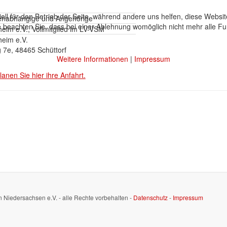
ell für den Betrieb der Seite, während andere uns helfen, diese Websi
enabhängige und Angehörige
 beachten Sie, dass bei einer Ablehnung womöglich nicht mehr alle Fun
eim e.V., Vollmitglied im LV-VSM
heim e.V.
 7e, 48465 Schüttorf
Weitere Informationen
|
Impressum
lanen Sie hier ihre Anfahrt.
n Niedersachsen e.V. - alle Rechte vorbehalten -
Datenschutz
-
Impressum