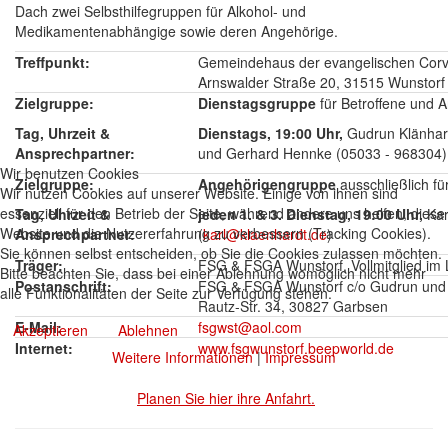
Dach zwei Selbsthilfegruppen für Alkohol- und
Medikamentenabhängige sowie deren Angehörige.
Treffpunkt:
Gemeindehaus der evangelischen Corvi
Arnswalder Straße 20, 31515 Wunstorf
Zielgruppe:
Dienstagsgruppe
für Betroffene und 
Tag, Uhrzeit &
Dienstags, 19:00 Uhr,
Gudrun Klänhar
Ansprechpartner:
und Gerhard Hennke (05033 - 968304)
Wir benutzen Cookies
Zielgruppe:
Angehörigengruppe
ausschließlich fü
Wir nutzen Cookies auf unserer Website. Einige von ihnen sind
essenziell für den Betrieb der Seite, während andere uns helfen, diese
Tag, Uhrzeit &
jeden 1. & 3. Dienstag, 19:00 Uhr,
Kar
Website und die Nutzererfahrung zu verbessern (Tracking Cookies).
Ansprechpartner:
(
karl@klaenhardt.de
)
Sie können selbst entscheiden, ob Sie die Cookies zulassen möchten.
Träger:
FSG & FSGA Wunstorf, Vollmitglied im
Bitte beachten Sie, dass bei einer Ablehnung womöglich nicht mehr
Postanschrift:
FSG & FSGA Wunstorf c/o Gudrun und K
alle Funktionalitäten der Seite zur Verfügung stehen.
Rautz-Str. 34, 30827 Garbsen
E-Mail:
fsgwst@aol.com
Akzeptieren
Ablehnen
Internet:
www.fsgwunstorf.beepworld.de
Weitere Informationen
|
Impressum
Planen Sie hier ihre Anfahrt.