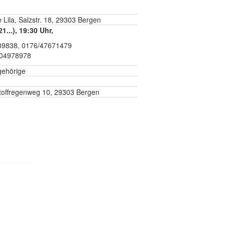
Lila, Salzstr. 18, 29303 Bergen
1...), 19:30 Uhr,
9839838, 0176/47671479
/04978978
gehörige
offregenweg 10, 29303 Bergen