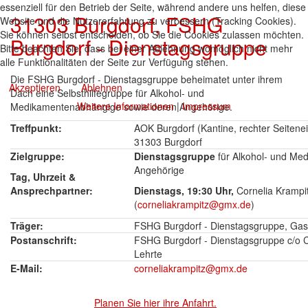
essenziell für den Betrieb der Seite, während andere uns helfen, diese
31303 Burgdorf, FSHG
Website und die Nutzererfahrung zu verbessern (Tracking Cookies).
Sie können selbst entscheiden, ob Sie die Cookies zulassen möchten.
Burgdorf - Dienstagsgruppe
Bitte beachten Sie, dass bei einer Ablehnung womöglich nicht mehr
alle Funktionalitäten der Seite zur Verfügung stehen.
Die FSHG Burgdorf - Dienstagsgruppe beheimatet unter ihrem
Akzeptieren
Ablehnen
Dach eine Selbsthilfegruppe für Alkohol- und
Weitere Informationen
|
Impressum
Medikamentenabhängige sowie deren Angehörige.
Treffpunkt:
AOK Burgdorf (Kantine, rechter Seitenei
31303 Burgdorf
Zielgruppe:
Dienstagsgruppe
für Alkohol- und Me
Angehörige
Tag, Uhrzeit &
Ansprechpartner:
Dienstags, 19:30 Uhr,
Cornelia Krampi
(
corneliakrampitz@gmx.de
)
Träger:
FSHG Burgdorf - Dienstagsgruppe, Gas
Postanschrift:
FSHG Burgdorf - Dienstagsgruppe c/o C
Lehrte
E-Mail:
corneliakrampitz@gmx.de
Planen Sie hier ihre Anfahrt.