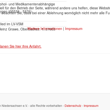
kohol- und Medikamentenabhängige
ell für den Betrieb der Seite, während andere uns helfen, diese Websi
rgen (05533 - 5376)
 beachten Sie, dass bei einer Ablehnung womöglich nicht mehr alle Fun
glied im LV-VSM
Weitere Informationen
|
Impressum
-Heinz Grawe, Oberbachstr. 1, 37603
lanen Sie hier ihre Anfahrt.
n Niedersachsen e.V. - alle Rechte vorbehalten -
Datenschutz
-
Impressum