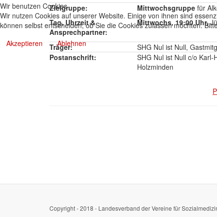
Wir benutzen Cookies
Zielgruppe:
Mittwochsgruppe
für Al
Wir nutzen Cookies auf unserer Website. Einige von ihnen sind essenzi
Tag, Uhrzeit &
Mittwochs, 19:00 Uhr,
Jü
können selbst entscheiden, ob Sie die Cookies zulassen möchten. Bitte
Ansprechpartner:
Akzeptieren
Ablehnen
Träger:
SHG Nul ist Null, Gastmit
Postanschrift:
SHG Nul ist Null c/o Karl
Holzminden
P
Copyright - 2018 - Landesverband der Vereine für Sozialmedizi