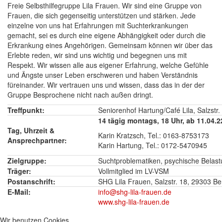
Freie Selbsthilfegruppe Lila Frauen. Wir sind eine Gruppe von
Frauen, die sich gegenseitig unterstützen und stärken. Jede
einzelne von uns hat Erfahrungen mit Suchterkrankungen
gemacht, sei es durch eine eigene Abhängigkeit oder durch die
Erkrankung eines Angehörigen. Gemeinsam können wir über das
Erlebte reden, wir sind uns wichtig und begegnen uns mit
Respekt. Wir wissen alle aus eigener Erfahrung, welche Gefühle
und Ängste unser Leben erschweren und haben Verständnis
füreinander. Wir vertrauen uns und wissen, dass das in der der
Gruppe Besprochene nicht nach außen dringt.
Treffpunkt:
Seniorenhof Hartung/Café Lila, Salzstr
14 tägig montags, 18 Uhr, ab 11.04.2
Tag, Uhrzeit &
Karin Kratzsch, Tel.: 0163-8753173
Ansprechpartner:
Karin Hartung, Tel.: 0172-5470945
Zielgruppe:
Suchtproblematiken, psychische Belastu
Träger:
Vollmitglied im LV-VSM
Postanschrift:
SHG Lila Frauen, Salzstr. 18, 29303 B
E-Mail:
info@shg-lila-frauen.de
www.shg-lila-frauen.de
Wir benutzen Cookies