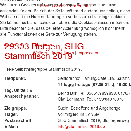
Wir nutzen Cookies auf unserer Website. Einige von ihnen sind
Planen Sie hier ihre Anfahrt.
essenziell für den Betrieb der Seite, während andere uns helfen, diese
Website und die Nutzererfahrung zu verbessern (Tracking Cookies).
Sie können selbst entscheiden, ob Sie die Cookies zulassen möchten.
Bitte beachten Sie, dass bei einer Ablehnung womöglich nicht mehr
alle Funktionalitäten der Seite zur Verfügung stehen.
29303 Bergen, SHG
Akzeptieren
Ablehnen
Stammtisch 2019
Weitere Informationen
|
Impressum
Freie Selbsthilfegruppe Stammtisch 2019.
Treffpunkt:
Seniorenhof Hartung/Cafe Lila, Salzstr
14 tägig freitags (07.05.21...), 19:30 
Tag, Uhrzeit &
Bernd Birr, Tel. 05051/9839838, 0176
Ansprechpartner:
Olaf Lehmann, Tel. 0159/04978978
Zielgruppe:
Sucht, Betroffene und Angehörige
Träger:
Vollmitglied im LV-VSM
Postanschrift:
SHG Stammtisch 2019, Stoffregenweg 
E-Mail:
info@stammtisch2019.de