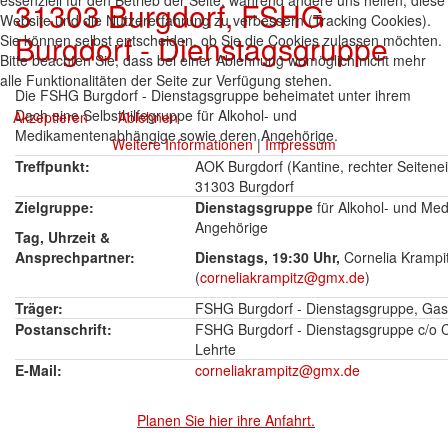
essenziell für den Betrieb der Seite, während andere uns helfen, diese
31303 Burgdorf, FSHG
Website und die Nutzererfahrung zu verbessern (Tracking Cookies).
Burgdorf - Dienstagsgruppe
Sie können selbst entscheiden, ob Sie die Cookies zulassen möchten.
Bitte beachten Sie, dass bei einer Ablehnung womöglich nicht mehr
alle Funktionalitäten der Seite zur Verfügung stehen.
Die FSHG Burgdorf - Dienstagsgruppe beheimatet unter ihrem
Dach eine Selbsthilfegruppe für Alkohol- und
Akzeptieren
Ablehnen
Medikamentenabhängige sowie deren Angehörige.
Weitere Informationen
|
Impressum
Treffpunkt:
AOK Burgdorf (Kantine, rechter Seitenei
31303 Burgdorf
Zielgruppe:
Dienstagsgruppe
für Alkohol- und Me
Angehörige
Tag, Uhrzeit &
Ansprechpartner:
Dienstags, 19:30 Uhr,
Cornelia Krampi
(
corneliakrampitz@gmx.de
)
Träger:
FSHG Burgdorf - Dienstagsgruppe, Gas
Postanschrift:
FSHG Burgdorf - Dienstagsgruppe c/o C
Lehrte
E-Mail:
corneliakrampitz@gmx.de
Planen Sie hier ihre Anfahrt.