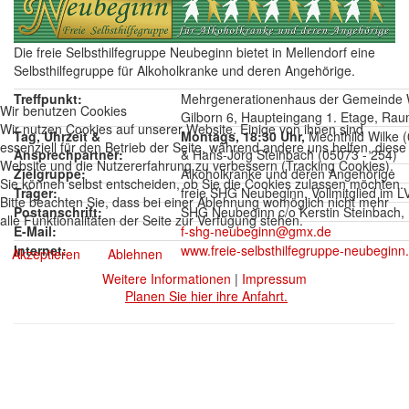
Die freie Selbsthilfegruppe Neubeginn bietet in Mellendorf eine
Selbsthilfegruppe für Alkoholkranke und deren Angehörige.
Treffpunkt:
Mehrgenerationenhaus der Gemeinde W
Wir benutzen Cookies
Gilborn 6, Haupteingang 1. Etage, Ra
Wir nutzen Cookies auf unserer Website. Einige von ihnen sind
Tag, Uhrzeit &
Montags, 18:30 Uhr,
Mechthild Wilke 
essenziell für den Betrieb der Seite, während andere uns helfen, diese
Ansprechpartner:
& Hans-Jörg Steinbach (05073 - 254)
Website und die Nutzererfahrung zu verbessern (Tracking Cookies).
Zielgruppe:
Alkoholkranke und deren Angehörige
Sie können selbst entscheiden, ob Sie die Cookies zulassen möchten.
Träger:
freie SHG Neubeginn, Vollmitglied im 
Bitte beachten Sie, dass bei einer Ablehnung womöglich nicht mehr
Postanschrift:
SHG Neubeginn c/o Kerstin Steinbach,
alle Funktionalitäten der Seite zur Verfügung stehen.
E-Mail:
f-shg-neubeginn@gmx.de
Internet:
www.freie-selbsthilfegruppe-neubeginn
Akzeptieren
Ablehnen
Weitere Informationen
|
Impressum
Planen Sie hier ihre Anfahrt.