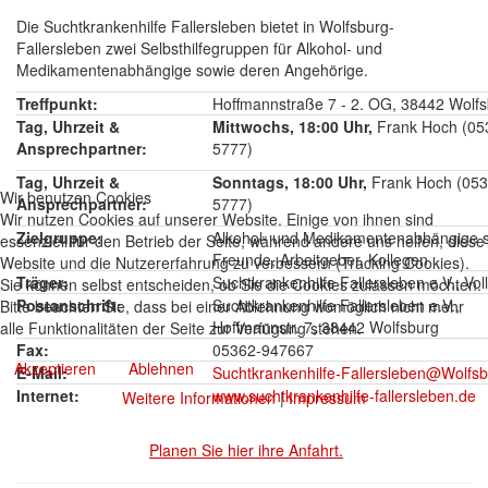
Die Suchtkrankenhilfe Fallersleben bietet in Wolfsburg-
Fallersleben zwei Selbsthilfegruppen für Alkohol- und
Medikamentenabhängige sowie deren Angehörige.
Treffpunkt:
Hoffmannstraße 7 - 2. OG, 38442 Wolfs
Tag, Uhrzeit &
Mittwochs, 18:00 Uhr,
Frank Hoch (053
Ansprechpartner:
5777)
Tag, Uhrzeit &
Sonntags, 18:00 Uhr,
Frank Hoch (053
Wir benutzen Cookies
Ansprechpartner:
5777)
Wir nutzen Cookies auf unserer Website. Einige von ihnen sind
Zielgruppe:
Alkohol- und Medikamentenabhängige s
essenziell für den Betrieb der Seite, während andere uns helfen, diese
Freunde, Arbeitgeber, Kollegen
Website und die Nutzererfahrung zu verbessern (Tracking Cookies).
Träger:
Suchtkrankenhilfe Fallersleben e.V., Vo
Sie können selbst entscheiden, ob Sie die Cookies zulassen möchten.
Postanschrift:
Suchtkrankenhilfe Fallersleben e.V.,
Bitte beachten Sie, dass bei einer Ablehnung womöglich nicht mehr
Hoffmannstr. 7, 38442 Wolfsburg
alle Funktionalitäten der Seite zur Verfügung stehen.
Fax:
05362-947667
Akzeptieren
Ablehnen
E-Mail:
Suchtkrankenhilfe-Fallersleben@Wolfsb
Internet:
www.suchtkrankenhilfe-fallersleben.de
Weitere Informationen
|
Impressum
Planen Sie hier ihre Anfahrt.