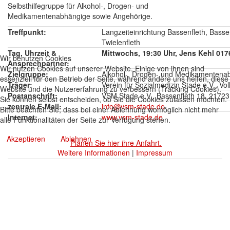
Selbsthilfegruppe für Alkohol-, Drogen- und
Medikamentenabhängige sowie Angehörige.
Treffpunkt:
Langzeiteinrichtung Bassenfleth, Basse
Twielenfleth
Tag, Uhrzeit &
Mittwochs, 19:30 Uhr, Jens Kehl 017
Wir benutzen Cookies
Ansprechpartner:
Wir nutzen Cookies auf unserer Website. Einige von ihnen sind
Zielgruppe:
Alkohol-, Drogen- und Medikamentena
essenziell für den Betrieb der Seite, während andere uns helfen, diese
Träger:
Verein für Sozialmedizin Stade e.V., Vo
Website und die Nutzererfahrung zu verbessern (Tracking Cookies).
Postanschrift:
VSM Stade e.V., Bassenfleth 18, 21723 
Sie können selbst entscheiden, ob Sie die Cookies zulassen möchten.
zentrale E-Mail:
info@vsm-stade.de
Bitte beachten Sie, dass bei einer Ablehnung womöglich nicht mehr
Internet:
www.vsm-stade.de
alle Funktionalitäten der Seite zur Verfügung stehen.
Akzeptieren
Ablehnen
Planen Sie hier ihre Anfahrt.
Weitere Informationen
|
Impressum