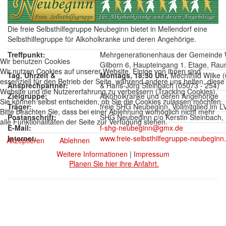
Die freie Selbsthilfegruppe Neubeginn bietet in Mellendorf eine
Selbsthilfegruppe für Alkoholkranke und deren Angehörige.
Treffpunkt:
Mehrgenerationenhaus der Gemeinde W
Wir benutzen Cookies
Gilborn 6, Haupteingang 1. Etage, Ra
Wir nutzen Cookies auf unserer Website. Einige von ihnen sind
Tag, Uhrzeit &
Montags, 18:30 Uhr,
Mechthild Wilke 
essenziell für den Betrieb der Seite, während andere uns helfen, diese
Ansprechpartner:
& Hans-Jörg Steinbach (05073 - 254)
Website und die Nutzererfahrung zu verbessern (Tracking Cookies).
Zielgruppe:
Alkoholkranke und deren Angehörige
Sie können selbst entscheiden, ob Sie die Cookies zulassen möchten.
Träger:
freie SHG Neubeginn, Vollmitglied im 
Bitte beachten Sie, dass bei einer Ablehnung womöglich nicht mehr
Postanschrift:
SHG Neubeginn c/o Kerstin Steinbach,
alle Funktionalitäten der Seite zur Verfügung stehen.
E-Mail:
f-shg-neubeginn@gmx.de
Internet:
www.freie-selbsthilfegruppe-neubeginn
Akzeptieren
Ablehnen
Weitere Informationen
|
Impressum
Planen Sie hier ihre Anfahrt.