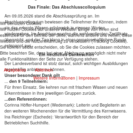
Das Finale: Das Abschlusscolloquium
Am 09.05.2026
stand die Abschlussprüfung an. Im
Abschlusscolloquium bewiesen die Teilnehmer ihr Können, indem
Wir benutzen Cookies
sie das erlernte Wissen erfolgreich in eigenen Worten
Wir nutzen Cookies auf unserer Website. Einige von ihnen sind
wiedergaben. Im Anschluss wurden die wohlverdienten Zertifikate
essenziell für den Betrieb der Seite, während andere uns helfen, diese
überreicht, und der Tag klang in einer gemeinschaftlichen Runde
Website und die Nutzererfahrung zu verbessern (Tracking Cookies).
entspannt aus.
Sie können selbst entscheiden, ob Sie die Cookies zulassen möchten.
Bitte beachten Sie, dass bei einer Ablehnung womöglich nicht mehr
Ein herzliches Dankeschön
alle Funktionalitäten der Seite zur Verfügung stehen.
Der Landesverband ist stolz darauf, solch wichtigen Ausbildungen
regelmäßig anbieten zu können.
Akzeptieren
Ablehnen
Unser besonderer Dank gilt ...
Weitere Informationen
|
Impressum
...
den 9 Teilnehmern:
Für ihren Einsatz. Sie kehren nun mit frischem Wissen und neuen
Erkenntnissen in ihre jeweiligen Gruppen zurück.
...den Referentinnen:
Corinna Höffer-Humpert (Wedemark): Leiterin und Begleiterin an
den weiteren Wochenenden für die Vermittlung des Kernwissens.
Ina Reichinger (Eschede): Verantwortlich für den Bereich der
Betrieblichen Suchthilfe.