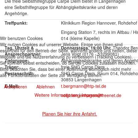
Die freie Selbsthilfegruppe Carpe Diem bietet in Langenhagen
eine Selbsthilfegruppe für Abhängigkeitskranke und deren
Angehörige.
Treffpunkt:
Klinikikum Region Hannover, Rohdeho
Eingang Station 7, rechts im Altbau / 
Wir benutzen Cookies
014 (kleine Kapelle)
Wir nutzen Cookies auf unserer Website. Einige von ihnen sind
Tag, Uhrzeit &
Donnerstags, 19:00 Uhr,
Theodor Ber
essenziell für den Betrieb der Seite, während andere uns helfen, diese
Ansprechpartner:
Jens Voigt (0176 - 53299081)
Website und die Nutzererfahrung zu verbessern (Tracking Cookies).
Zielgruppe:
Abhängigkeitskranke und deren Angeh
Sie können selbst entscheiden, ob Sie die Cookies zulassen möchten.
Träger:
freie SHG Carpe Diem
Bitte beachten Sie, dass bei einer Ablehnung womöglich nicht mehr
Postanschrift:
SHG Carpe Diem, Raum 014, Rohdehof
alle Funktionalitäten der Seite zur Verfügung stehen.
30853 Langenhagen
E-Mail:
t.bergmann@htp-tel.de
Akzeptieren
Ablehnen
Weitere Informationen
|
Impressum
voigt.langenhagen@freenet.de
Planen Sie hier ihre Anfahrt.