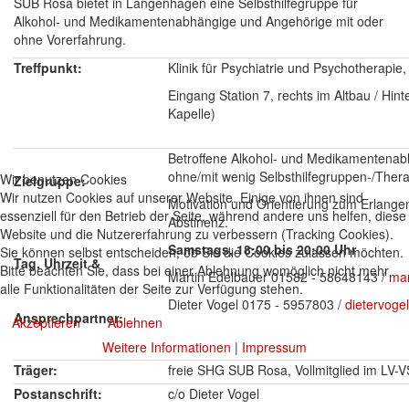
SUB Rosa bietet in Langenhagen eine Selbsthilfegruppe für
Alkohol- und Medikamentenabhängige und Angehörige mit oder
ohne Vorerfahrung.
Treffpunkt:
Klinik für Psychiatrie und Psychotherap
Eingang Station 7, rechts im Altbau / Hin
Kapelle)
Betroffene Alkohol- und Medikamentena
ohne/mit wenig Selbsthilfegruppen-/Ther
Wir benutzen Cookies
Zielgruppe:
Wir nutzen Cookies auf unserer Website. Einige von ihnen sind
Motivation und Orientierung zum Erlangen
essenziell für den Betrieb der Seite, während andere uns helfen, diese
Abstinenz.
Website und die Nutzererfahrung zu verbessern (Tracking Cookies).
Samstags, 18:00 bis 20:00 Uhr
Sie können selbst entscheiden, ob Sie die Cookies zulassen möchten.
Tag, Uhrzeit &
Bitte beachten Sie, dass bei einer Ablehnung womöglich nicht mehr
Martin Edelbauer 01582 - 58648143 /
ma
alle Funktionalitäten der Seite zur Verfügung stehen.
Dieter Vogel 0175 - 5957803 /
dietervoge
Ansprechpartner:
Akzeptieren
Ablehnen
Weitere Informationen
|
Impressum
Träger:
freie SHG SUB Rosa, Vollmitglied im LV-
Postanschrift:
c/o Dieter Vogel