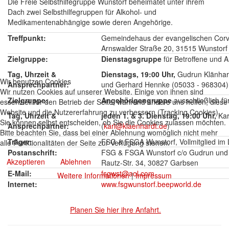
Die Freie Selbsthilfegruppe Wunstorf beheimatet unter ihrem
Dach zwei Selbsthilfegruppen für Alkohol- und
Medikamentenabhängige sowie deren Angehörige.
Treffpunkt:
Gemeindehaus der evangelischen Corvi
Arnswalder Straße 20, 31515 Wunstorf
Zielgruppe:
Dienstagsgruppe
für Betroffene und 
Tag, Uhrzeit &
Dienstags, 19:00 Uhr,
Gudrun Klänhar
Wir benutzen Cookies
Ansprechpartner:
und Gerhard Hennke (05033 - 968304)
Wir nutzen Cookies auf unserer Website. Einige von ihnen sind
Zielgruppe:
Angehörigengruppe
ausschließlich fü
essenziell für den Betrieb der Seite, während andere uns helfen, diese
Website und die Nutzererfahrung zu verbessern (Tracking Cookies).
Tag, Uhrzeit &
jeden 1. & 3. Dienstag, 19:00 Uhr,
Kar
Sie können selbst entscheiden, ob Sie die Cookies zulassen möchten.
Ansprechpartner:
(
karl@klaenhardt.de
)
Bitte beachten Sie, dass bei einer Ablehnung womöglich nicht mehr
Träger:
FSG & FSGA Wunstorf, Vollmitglied im
alle Funktionalitäten der Seite zur Verfügung stehen.
Postanschrift:
FSG & FSGA Wunstorf c/o Gudrun und K
Akzeptieren
Ablehnen
Rautz-Str. 34, 30827 Garbsen
E-Mail:
fsgwst@aol.com
Weitere Informationen
|
Impressum
Internet:
www.fsgwunstorf.beepworld.de
Planen Sie hier ihre Anfahrt.