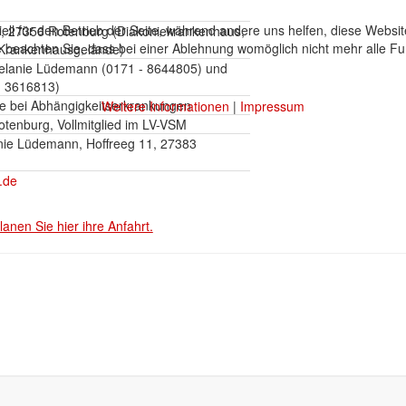
ell für den Betrieb der Seite, während andere uns helfen, diese Websi
7, 27356 Rotenburg (Diakoniekrankenhaus,
 beachten Sie, dass bei einer Ablehnung womöglich nicht mehr alle Fun
 Krankenhausgelände)
elanie Lüdemann (0171 - 8644805) und
- 3616813)
ge bei Abhängigkeitserkrankungen
Weitere Informationen
|
Impressum
otenburg, Vollmitglied im LV-VSM
ie Lüdemann, Hoffreeg 11, 27383
.de
lanen Sie hier ihre Anfahrt.