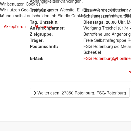
Abhängigkeitserkrankungen.
Wir benutzen Cookies
Wir nutzen Cookies auf unserer Website. Einige von ihnen sind essenzi
Treffpunkt:
Elise-Averdieck-Straße 1
können selbst entscheiden, ob Sie die Cookies zulassen möchten. Bitte
Schulungszentrum, altes
Tag, Uhrzeit &
Dienstags, 20:00 Uhr,
M
Akzeptieren
Ablehnen
Ansprechpartner:
Wolfgang Treichel (0174 
Zielgruppe:
Betroffene und Angehöri
Träger:
Freie Selbsthilfegruppe R
Postanschrift:
FSG-Rotenburg c/o Melan
Scheeßel
E-Mail:
FSG-Rotenburg@t-online
P
Weiterlesen: 27356 Rotenburg, FSG-Rotenburg