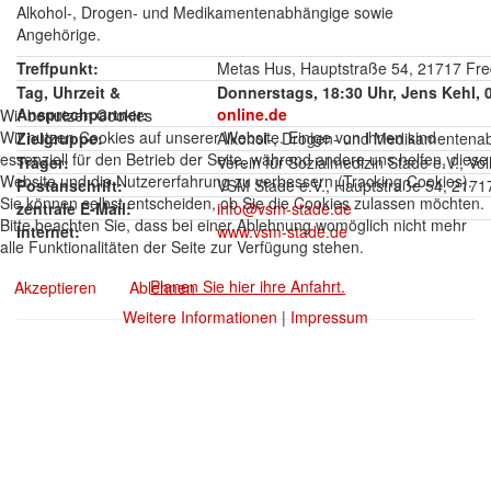
Alkohol-, Drogen- und Medikamentenabhängige sowie
Angehörige.
Treffpunkt:
Metas Hus, Hauptstraße 54, 21717 Fr
Tag, Uhrzeit &
Donnerstags, 18:30 Uhr, Jens Kehl, 
Ansprechpartner:
online.de
Wir benutzen Cookies
Wir nutzen Cookies auf unserer Website. Einige von ihnen sind
Zielgruppe:
Alkohol-, Drogen- und Medikamentena
essenziell für den Betrieb der Seite, während andere uns helfen, diese
Träger:
Verein für Sozialmedizin Stade e.V., Vo
Website und die Nutzererfahrung zu verbessern (Tracking Cookies).
Postanschrift:
VSM Stade e.V., Hauptstraße 54, 217
Sie können selbst entscheiden, ob Sie die Cookies zulassen möchten.
zentrale E-Mail:
info@vsm-stade.de
Bitte beachten Sie, dass bei einer Ablehnung womöglich nicht mehr
Internet:
www.vsm-stade.de
alle Funktionalitäten der Seite zur Verfügung stehen.
Planen Sie hier ihre Anfahrt.
Akzeptieren
Ablehnen
Weitere Informationen
|
Impressum