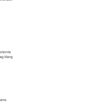
rlernte
Tag klang
sens.