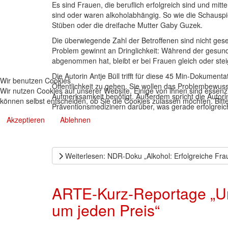
Es sind Frauen, die beruflich erfolgreich sind und mit
sind oder waren alkoholabhängig. So wie die Schauspiel
Stüben oder die dreifache Mutter Gaby Guzek.
Die überwiegende Zahl der Betroffenen sind nicht gese
Problem gewinnt an Dringlichkeit: Während der gesun
abgenommen hat, bleibt er bei Frauen gleich oder stei
Die Autorin Antje Büll trifft für diese 45 Min-Dokumen
Wir benutzen Cookies
Öffentlichkeit zu gehen. Sie wollen das Problembewuss
Wir nutzen Cookies auf unserer Website. Einige von ihnen sind essenzi
Aufmerksamkeit benötigt. Außerdem spricht die Autor
können selbst entscheiden, ob Sie die Cookies zulassen möchten. Bitte
Präventionsmedizinern darüber, was gerade erfolgreic
Akzeptieren
Ablehnen
Weiterlesen: NDR-Doku „Alkohol: Erfolgreiche Fra
ARTE-Kurz-Reportage „Un
um jeden Preis“