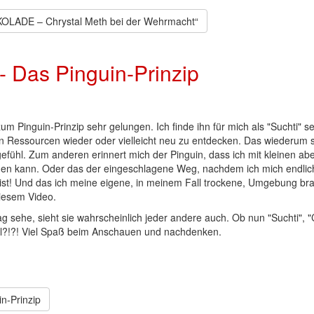
LADE – Chrystal Meth bei der Wehrmacht“
- Das Pinguin-Prinzip
um Pinguin-Prinzip sehr gelungen. Ich finde ihn für mich als "Suchti" s
n Ressourcen wieder oder vielleicht neu zu entdecken. Das wiederum s
gefühl. Zum anderen erinnert mich der Pinguin, dass ich mit kleinen ab
eichen kann. Oder das der eingeschlagene Weg, nachdem ich mich endlic
ist! Und das ich meine eigene, in meinem Fall trockene, Umgebung br
diesem Video.
g sehe, sieht sie wahrscheinlich jeder andere auch. Ob nun "Suchti", "
mal?!?! Viel Spaß beim Anschauen und nachdenken.
n-Prinzip