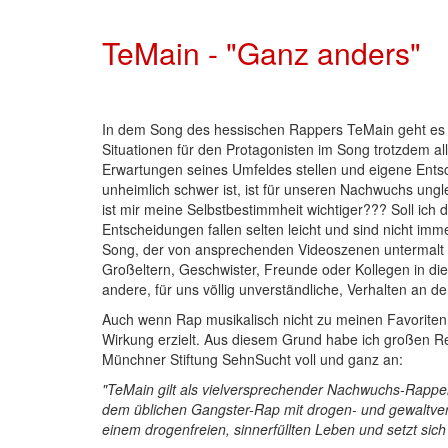
TeMain - "Ganz anders"
In dem Song des hessischen Rappers TeMain geht es u
Situationen für den Protagonisten im Song trotzdem a
Erwartungen seines Umfeldes stellen und eigene Entsc
unheimlich schwer ist, ist für unseren Nachwuchs ungl
ist mir meine Selbstbestimmheit wichtiger??? Soll ic
Entscheidungen fallen selten leicht und sind nicht imme
Song, der von ansprechenden Videoszenen untermalt wi
Großeltern, Geschwister, Freunde oder Kollegen in di
andere, für uns völlig unverständliche, Verhalten an d
Auch wenn Rap musikalisch nicht zu meinen Favoriten z
Wirkung erzielt. Aus diesem Grund habe ich großen Re
Münchner Stiftung SehnSucht voll und ganz an:
"TeMain gilt als vielversprechender Nachwuchs-Rapper 
dem üblichen Gangster-Rap mit drogen- und gewaltver
einem drogenfreien, sinnerfüllten Leben und setzt sich