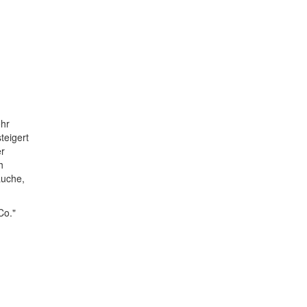
ehr
teigert
er
h
auche,
Co."