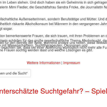
ten im Leben stehen. Und doch haben sie ein Geheimnis in sich getragen
erin Mimi Fiedler, die Geschäftsfrau Sandra Fricke, die Journalistin N
llschaftliche Außenseiterinnen, sondern Berufstätige und Mütter. Und 
dheitlich riskante Alkoholkonsum bei Männern in den vergangenen Jah
gt sogar.
tation bemerkenswerte Frauen, die sich trauen, mit ihren Problemen an 
tsein schärfen für das große gesellschaftliche Thema Alkoholsucht, da
ell für den Betrieb der Seite, während andere uns helfen, diese Websi
in mit Wissenschaftlern, Suchttherapeuten, Ökonomen und
 beachten Sie, dass bei einer Ablehnung womöglich nicht mehr alle Fun
he Frauen süchtig werden lässt und welche Lösungen es gibt.
Weitere Informationen
|
Impressum
uen und die Sucht“
terschätzte Suchtgefahr? – Spie