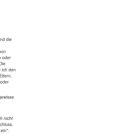
nd die
hon
n oder
Die
e ich den
ltern,
 oder
 gewisse
r
h nicht
chluss,
 ein"
.