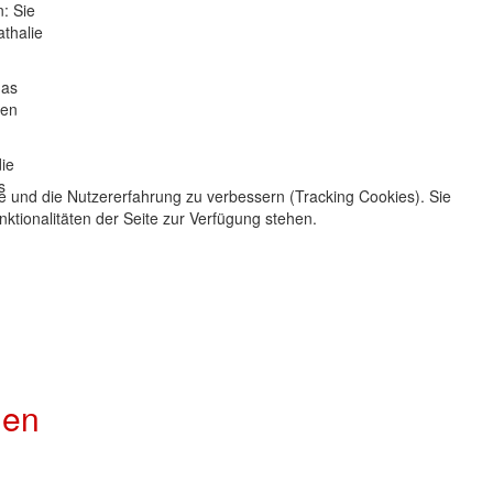
: Sie
athalie
das
ren
die
s
te und die Nutzererfahrung zu verbessern (Tracking Cookies). Sie
ktionalitäten der Seite zur Verfügung stehen.
len