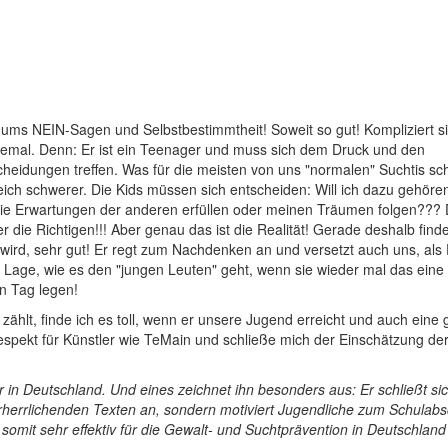
ms NEIN-Sagen und Selbstbestimmtheit! Soweit so gut! Kompliziert si
llemal. Denn: Er ist ein Teenager und muss sich dem Druck und den
heidungen treffen. Was für die meisten von uns "normalen" Suchtis sc
eich schwerer. Die Kids müssen sich entscheiden: Will ich dazu gehöre
h die Erwartungen der anderen erfüllen oder meinen Träumen folgen??? 
r die Richtigen!!! Aber genau das ist die Realität! Gerade deshalb find
rd, sehr gut! Er regt zum Nachdenken an und versetzt auch uns, als E
e Lage, wie es den "jungen Leuten" geht, wenn sie wieder mal das eine
en Tag legen!
ählt, finde ich es toll, wenn er unsere Jugend erreicht und auch eine
spekt für Künstler wie TeMain und schließe mich der Einschätzung de
in Deutschland. Und eines zeichnet ihn besonders aus: Er schließt sic
herrlichenden Texten an, sondern motiviert Jugendliche zum Schulabs
 somit sehr effektiv für die Gewalt- und Suchtprävention in Deutschland