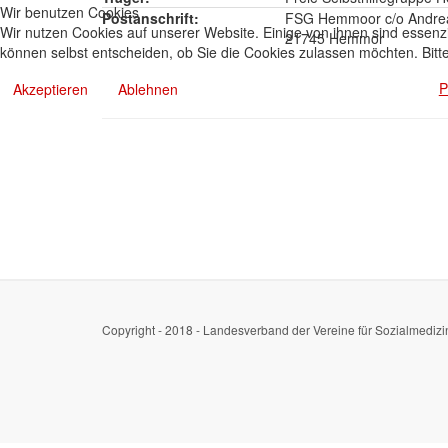
Wir benutzen Cookies
Postanschrift:
FSG Hemmoor c/o Andreas
Wir nutzen Cookies auf unserer Website. Einige von ihnen sind essenzi
21745 Hemmor
können selbst entscheiden, ob Sie die Cookies zulassen möchten. Bitte
P
Akzeptieren
Ablehnen
Copyright - 2018 - Landesverband der Vereine für Sozialmedizi