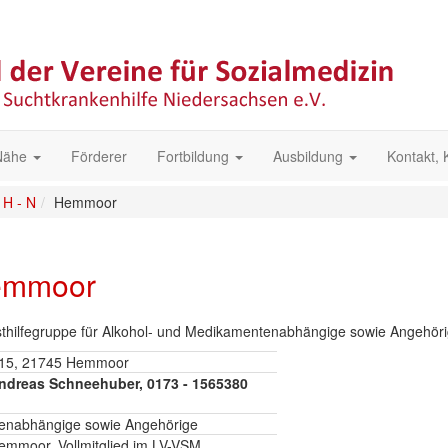
 Nähe
Förderer
Fortbildung
Ausbildung
Kontakt,
H - N
Hemmoor
emmoor
bsthilfegruppe für Alkohol- und Medikamentenabhängige sowie Angehöri
g 15, 21745 Hemmoor
Andreas Schneehuber, 0173 - 1565380
enabhängige sowie Angehörige
Hemmoor, Vollmitglied im LV-VSM