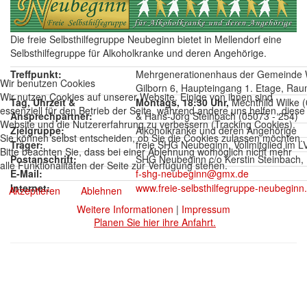
Die freie Selbsthilfegruppe Neubeginn bietet in Mellendorf eine
Selbsthilfegruppe für Alkoholkranke und deren Angehörige.
Treffpunkt:
Mehrgenerationenhaus der Gemeinde W
Wir benutzen Cookies
Gilborn 6, Haupteingang 1. Etage, Ra
Wir nutzen Cookies auf unserer Website. Einige von ihnen sind
Tag, Uhrzeit &
Montags, 18:30 Uhr,
Mechthild Wilke 
essenziell für den Betrieb der Seite, während andere uns helfen, diese
Ansprechpartner:
& Hans-Jörg Steinbach (05073 - 254)
Website und die Nutzererfahrung zu verbessern (Tracking Cookies).
Zielgruppe:
Alkoholkranke und deren Angehörige
Sie können selbst entscheiden, ob Sie die Cookies zulassen möchten.
Träger:
freie SHG Neubeginn, Vollmitglied im 
Bitte beachten Sie, dass bei einer Ablehnung womöglich nicht mehr
Postanschrift:
SHG Neubeginn c/o Kerstin Steinbach,
alle Funktionalitäten der Seite zur Verfügung stehen.
E-Mail:
f-shg-neubeginn@gmx.de
Internet:
www.freie-selbsthilfegruppe-neubeginn
Akzeptieren
Ablehnen
Weitere Informationen
|
Impressum
Planen Sie hier ihre Anfahrt.