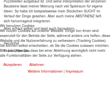
Puzzleteilen aufgebaut ist. Und seine Interpretation der einzelnen
Bausteine lässt meiner Meinung nach viel Spielraum für eigene
Ideen. So habe ich beispielsweise mein Stückchen SUCHT im
Verlauf der Dinge gesehen. Aber auch meine ABSTINENZ ließ
sich hervorragend integrieren.
Wir benutzen Cookies
Aber schaut selbst und lasst euch bezaubern...
Wir nutzen Cookies auf unserer Website. Einige von ihnen sind
essenziell für den Betrieb der Seite, während andere uns helfen, diese
Website und die Nutzererfahrung zu verbessern (Tracking Cookies).
Herzlichst
Sie können selbst entscheiden, ob Sie die Cookies zulassen möchten.
Bitte beachten Sie, dass bei einer Ablehnung womöglich nicht mehr
Frank Uhlemann
alle Funktionalitäten der Seite zur Verfügung stehen.
Akzeptieren
Ablehnen
Weitere Informationen
|
Impressum