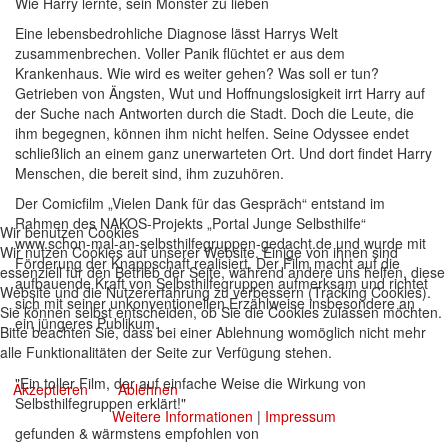
Wie Harry lernte, sein Monster zu lieben
Eine lebensbedrohliche Diagnose lässt Harrys Welt
zusammenbrechen. Voller Panik flüchtet er aus dem
Krankenhaus. Wie wird es weiter gehen? Was soll er tun?
Getrieben von Ängsten, Wut und Hoffnungslosigkeit irrt Harry auf
der Suche nach Antworten durch die Stadt. Doch die Leute, die
ihm begegnen, können ihm nicht helfen. Seine Odyssee endet
schließlich an einem ganz unerwarteten Ort. Und dort findet Harry
Menschen, die bereit sind, ihm zuzuhören.
Der Comicfilm „Vielen Dank für das Gespräch“ entstand im
Rahmen des NAKOS-Projekts „Portal Junge Selbsthilfe“
Wir benutzen Cookies
www.schon-mal-an-selbsthilfegruppen-gedacht.de und wurde mit
Wir nutzen Cookies auf unserer Website. Einige von ihnen sind
Förderung der Knappschaft realisiert. Der Film macht auf die
essenziell für den Betrieb der Seite, während andere uns helfen, diese
aufbauende Kraft von Selbsthilfegruppen aufmerksam und richtet
Website und die Nutzererfahrung zu verbessern (Tracking Cookies).
sich mit seiner unkonventionellen Erzählweise insbesondere an
Sie können selbst entscheiden, ob Sie die Cookies zulassen möchten.
ein jüngeres Publikum.
Bitte beachten Sie, dass bei einer Ablehnung womöglich nicht mehr
alle Funktionalitäten der Seite zur Verfügung stehen.
"Ein toller Film, der auf einfache Weise die Wirkung von
Akzeptieren
Ablehnen
Selbsthilfegruppen erklärt!"
Weitere Informationen
|
Impressum
gefunden & wärmstens empfohlen von